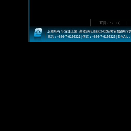
宜捷について
│
版權所有 © 宜捷工業│高雄縣燕巢鄉824安招村安招路679
電話：+886-7-6166321│傳真：+886-7-6166323│E-MAIL : eje