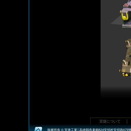
宜捷について
│
版權所有 © 宜捷工業│高雄縣燕巢鄉824安招村安招路679