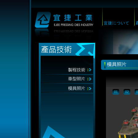
01
02
0