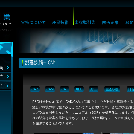
CAD
CAM
CAE
加工
鉗工
生產模擬
日
R&Dは会社の心臓で、CAD/CAMは武器です。ただ技術を革新続け
激しい環境の中で生き残ることができると思います。当社は積極的にC
ログラムを開発しながら、マニュアル（SOP）を標準化にします。
けの部分は豊富な経験を持ちしており、実務経験をデータに転換し
を減少することができます。