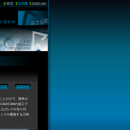
程管理
知識管理
ることだけで、競争が
AD/CAMの加工プ
仕上げレスや当り付
てミスや重複する工時