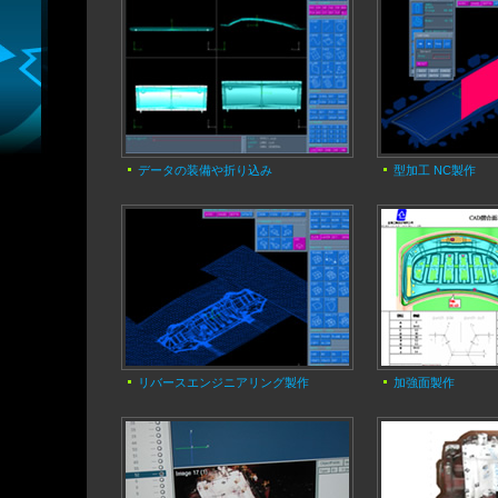
データの装備や折り込み
型加工 NC製作
リバースエンジニアリング製作
加強面製作