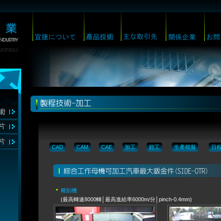
CAD
CAM
CAE
加工
鉗工
生產模擬
日
雕刻機
(最高轉速8000轉│最高進給率6000m/分│pinch-0.4mm)