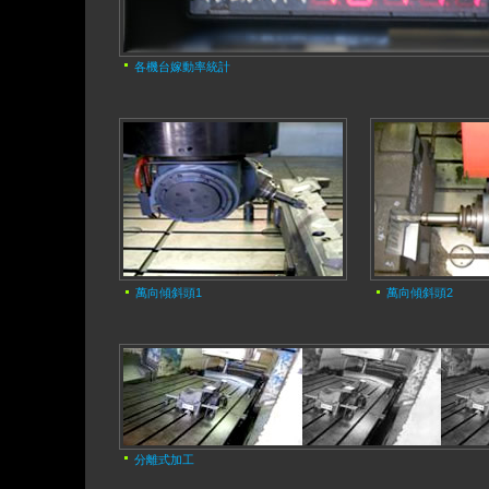
各機台嫁動率統計
萬向傾斜頭1
萬向傾斜頭2
分離式加工